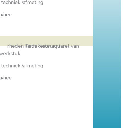
/ techniek /afmeting
 ja/nee
 werkstuk
/ techniek /afmeting
 ja/nee