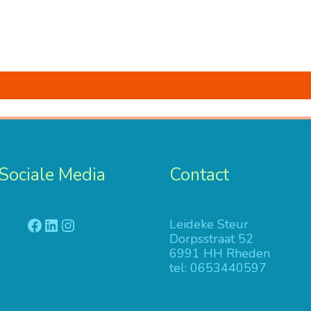
Sociale Media
Contact
Facebook
LinkedIn
Instagram
Leideke Steur
Dorpsstraat 52
6991 HH Rheden
tel: 0653440597