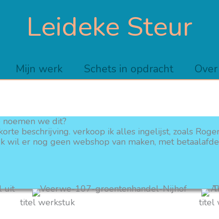
Leideke Steur
Mijn werk
Schets in opdracht
Over
e noemen we dit?
orte beschrijving. verkoop ik alles ingelijst, zoals Roger
. Ik wil er nog geen webshop van maken, met betaalafdel
titel werkstuk
titel