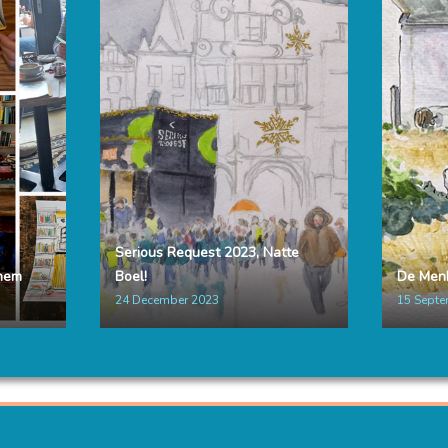
Serious Request 2023, Natte
nhem
Boel!
De Menh
24 December 2023
15 Septe