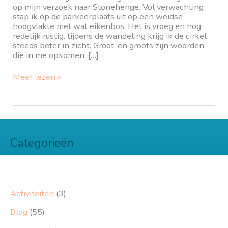
op mijn verzoek naar Stonehenge. Vol verwachting
stap ik op de parkeerplaats uit op een weidse
hoogvlakte met wat eikenbos. Het is vroeg en nog
redelijk rustig. tijdens de wandeling krijg ik de cirkel
steeds beter in zicht. Groot, en groots zijn woorden
die in me opkomen. […]
Stonehenge;
Meer lezen »
vakantie
2019
II
Categorieën
Activiteiten
(3)
Blog
(55)