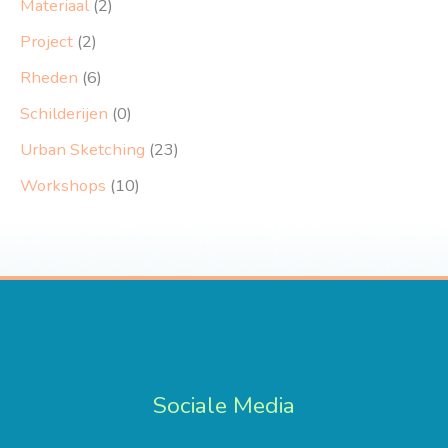
Materiaal
(2)
Project
(2)
Rheden
(6)
Schilderijen
(0)
Urban Sketching
(23)
Workshops
(10)
Sociale Media