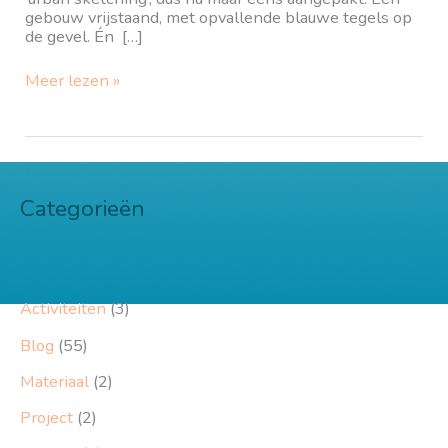
gebouw vrijstaand, met opvallende blauwe tegels op
de gevel. Én […]
Schetsen
Meer lezen »
wordt
geschiedenisles,
hahaha.
Categorieën
Activiteiten
(3)
Blog
(55)
Materiaal
(2)
Project
(2)