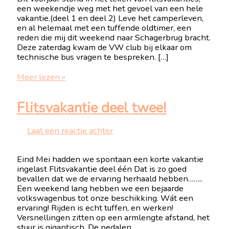
een weekendje weg met het gevoel van een hele
vakantie.(deel 1 en deel 2) Leve het camperleven,
en al helemaal met een tuffende oldtimer, een
reden die mij dit weekend naar Schagerbrug bracht.
Deze zaterdag kwam de VW club bij elkaar om
technische bus vragen te bespreken. […]
FLitsvakantie,
Meer lezen »
staartje?
Flitsvakantie deel twee!
Laat een reactie achter
Eind Mei hadden we spontaan een korte vakantie
ingelast Flitsvakantie deel één Dat is zo goed
bevallen dat we de ervaring herhaald hebben……..
Een weekend lang hebben we een bejaarde
volkswagenbus tot onze beschikking. Wát een
ervaring! Rijden is echt tuffen, en werken!
Versnellingen zitten op een armlengte afstand, het
stuur is gigantisch. De pedalen