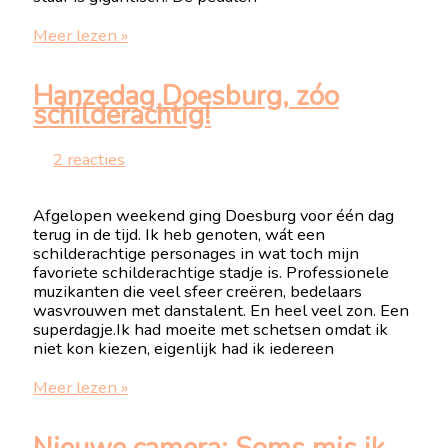
Flitsvakantie
Meer lezen »
deel
twee!
Hanzedag Doesburg, zóo
schilderachtig!
2 reacties
Afgelopen weekend ging Doesburg voor één dag
terug in de tijd. Ik heb genoten, wát een
schilderachtige personages in wat toch mijn
favoriete schilderachtige stadje is. Professionele
muzikanten die veel sfeer creëren, bedelaars
wasvrouwen met danstalent. En heel veel zon. Een
superdagje.Ik had moeite met schetsen omdat ik
niet kon kiezen, eigenlijk had ik iedereen
Hanzedag
Meer lezen »
Doesburg,
zóo
schilderachtig!