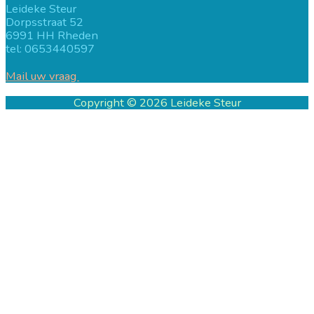
Leideke Steur
Dorpsstraat 52
6991 HH Rheden
tel: 0653440597
Mail uw vraag
Copyright © 2026
Leideke Steur