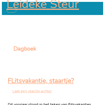
Leideke Steur
Ga
naar
Hoofdmenu
de
inhoud
Dagboek
FLitsvakantie, staartje?
Laat een reactie achter
Dit voorjaar stond in het teken van flitsvakanties,