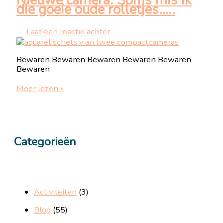
Nieuwe camera: Soms mis ik
die goeie oude rolletjes…..
Laat een reactie achter
Bewaren Bewaren Bewaren Bewaren Bewaren
Bewaren
Nieuwe
Meer lezen »
camera:
Soms
mis
ik
die
Categorieën
goeie
oude
rolletjes…..
Activiteiten
(3)
Blog
(55)