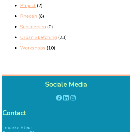
Project
(2)
Rheden
(6)
Schilderijen
(0)
Urban Sketching
(23)
Workshops
(10)
Sociale Media
Facebook
LinkedIn
Instagram
Contact
Leideke Steur