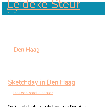
Leideke Steur
Ga
naar
Hoofdmenu
de
inhoud
Den Haag
Sketchday in Den Haag
Laat een reactie achter
Op 7 april stapte ik in de trein naar Den Haag,