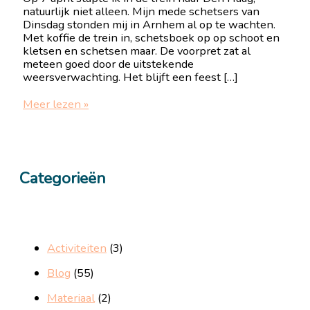
natuurlijk niet alleen. Mijn mede schetsers van
Dinsdag stonden mij in Arnhem al op te wachten.
Met koffie de trein in, schetsboek op op schoot en
kletsen en schetsen maar. De voorpret zat al
meteen goed door de uitstekende
weersverwachting. Het blijft een feest […]
Sketchday
Meer lezen »
in
Den
Haag
Categorieën
Activiteiten
(3)
Blog
(55)
Materiaal
(2)