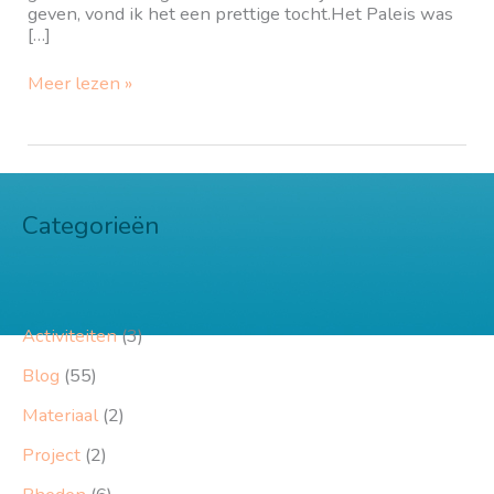
geven, vond ik het een prettige tocht.Het Paleis was
[…]
Fontainebleau:
Meer lezen »
vakantie
2019
IV
Categorieën
Activiteiten
(3)
Blog
(55)
Materiaal
(2)
Project
(2)