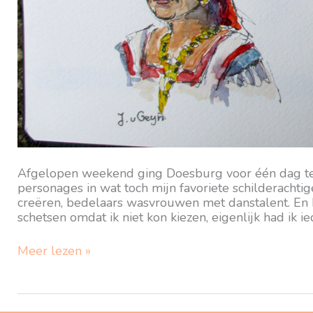
Afgelopen weekend ging Doesburg voor één dag terug
personages in wat toch mijn favoriete schilderachtig
creëren, bedelaars wasvrouwen met danstalent. En 
schetsen omdat ik niet kon kiezen, eigenlijk had ik i
Hanzedag
Meer lezen »
Doesburg,
zóo
schilderachtig!