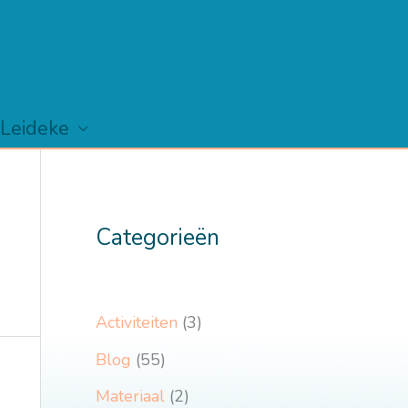
 Leideke
Categorieën
Activiteiten
(3)
Blog
(55)
Materiaal
(2)