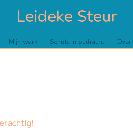
Leideke Steur
Mijn werk
Schets in opdracht
Over
erachtig!