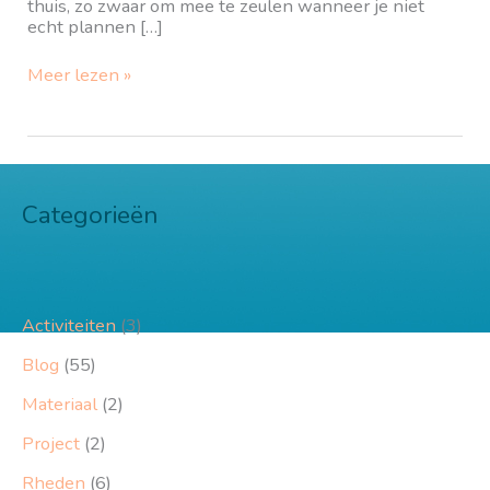
thuis, zo zwaar om mee te zeulen wanneer je niet
echt plannen […]
Less
Meer lezen »
is
more
Categorieën
Activiteiten
(3)
Blog
(55)
Materiaal
(2)
Project
(2)
Rheden
(6)