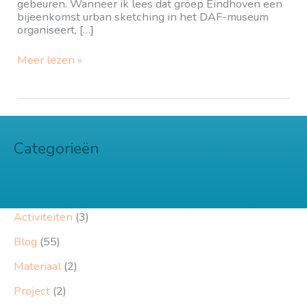
gebeuren. Wanneer ik lees dat groep Eindhoven een
bijeenkomst urban sketching in het DAF-museum
organiseert, […]
Urban
Meer lezen »
Sketching
in
het
DAF
museum
Categorieën
Activiteiten
(3)
Blog
(55)
Materiaal
(2)
Project
(2)