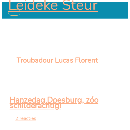
Leideke Steur
Ga
naar
Hoofdmenu
de
inhoud
Troubadour Lucas Florent
Hanzedag Doesburg, zóo
schilderachtig!
2 reacties