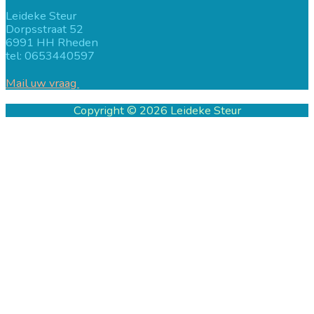
Leideke Steur
Dorpsstraat 52
6991 HH Rheden
tel: 0653440597
Mail uw vraag
Copyright © 2026
Leideke Steur