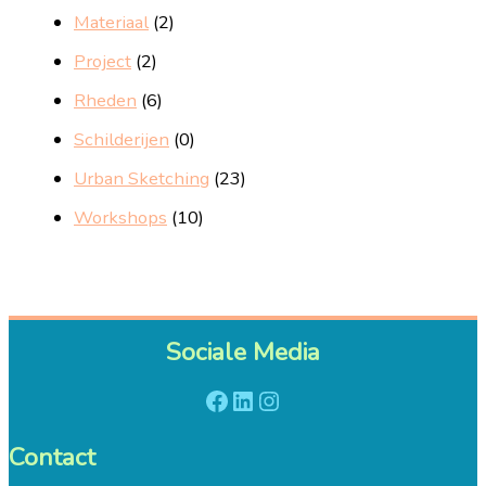
Materiaal
(2)
Project
(2)
Rheden
(6)
Schilderijen
(0)
Urban Sketching
(23)
Workshops
(10)
Sociale Media
Facebook
LinkedIn
Instagram
Contact