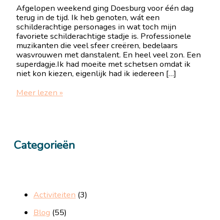
Afgelopen weekend ging Doesburg voor één dag
terug in de tijd. Ik heb genoten, wát een
schilderachtige personages in wat toch mijn
favoriete schilderachtige stadje is. Professionele
muzikanten die veel sfeer creëren, bedelaars
wasvrouwen met danstalent. En heel veel zon. Een
superdagje.Ik had moeite met schetsen omdat ik
niet kon kiezen, eigenlijk had ik iedereen […]
Hanzedag
Meer lezen »
Doesburg,
zóo
schilderachtig!
Categorieën
Activiteiten
(3)
Blog
(55)