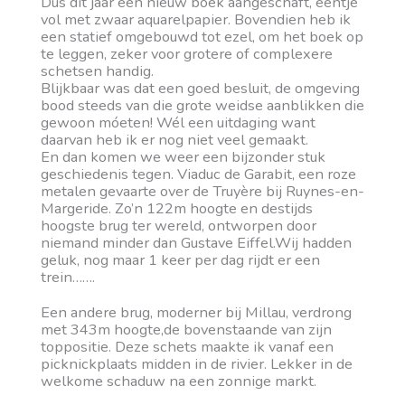
Dus dit jaar een nieuw boek aangeschaft, eentje
vol met zwaar aquarelpapier. Bovendien heb ik
een statief omgebouwd tot ezel, om het boek op
te leggen, zeker voor grotere of complexere
schetsen handig.
Blijkbaar was dat een goed besluit, de omgeving
bood steeds van die grote weidse aanblikken die
gewoon móeten! Wél een uitdaging want
daarvan heb ik er nog niet veel gemaakt.
En dan komen we weer een bijzonder stuk
geschiedenis tegen. Viaduc de Garabit, een roze
metalen gevaarte over de Truyère bij Ruynes-en-
Margeride. Zo’n 122m hoogte en destijds
hoogste brug ter wereld, ontworpen door
niemand minder dan Gustave Eiffel.Wij hadden
geluk, nog maar 1 keer per dag rijdt er een
trein…….
Een andere brug, moderner bij Millau, verdrong
met 343m hoogte,de bovenstaande van zijn
toppositie. Deze schets maakte ik vanaf een
picknickplaats midden in de rivier. Lekker in de
welkome schaduw na een zonnige markt.