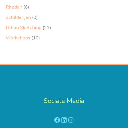
Rheden
(6)
Schilderijen
(0)
Urban Sketching
(23)
Workshops
(10)
Sociale Media
Facebook
LinkedIn
Instagram