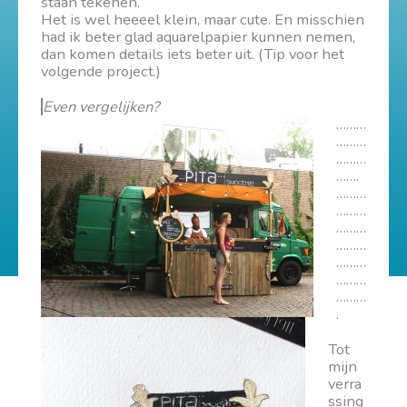
staan tekenen.
Het is wel heeeel klein, maar cute. En misschien
had ik beter glad aquarelpapier kunnen nemen,
dan komen details iets beter uit. (Tip voor het
volgende project.)
Even vergelijken?
………
………
………
…….
………
………
………
………
………
………
………
.
Tot
mijn
verra
ssing