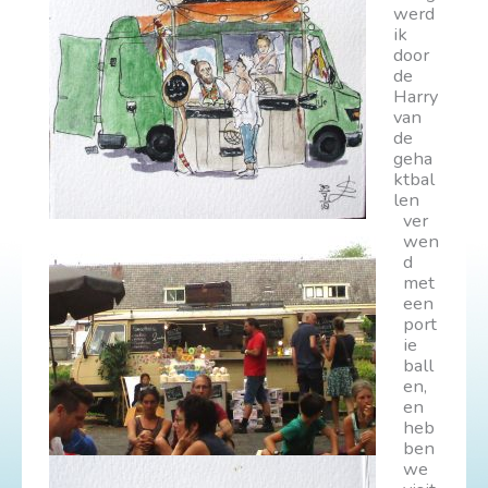
werd
ik
door
de
Harry
van
de
geha
ktbal
len
ver
wen
d
met
een
port
ie
ball
en,
en
heb
ben
we