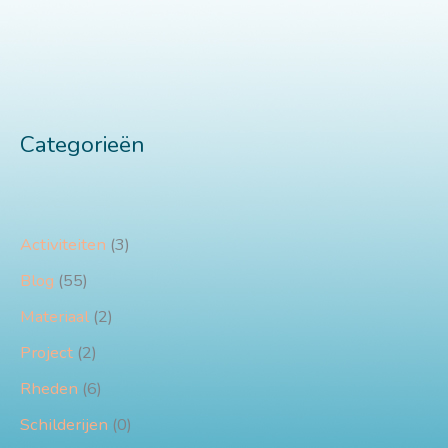
Categorieën
Activiteiten
(3)
Blog
(55)
Materiaal
(2)
Project
(2)
Rheden
(6)
Schilderijen
(0)