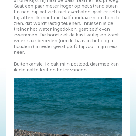
of drie kijkt hij naar de baas, blaft en loopt weg.
Gaat een paar meter hoger op het strand staan.
En nee, hij laat zich niet overhalen, gaat er zelfs
bij zitten. Ik moet me half omdraaien om hem te
zien, dat wordt lastig tekenen. Intussen is de
trainer het water ingedoken, gaat zelf even
zwemmen. De hond ziet de kust veilig, en komt
weer naar beneden (om de baas in het oog te
houden?) in ieder geval ploft hij voor mijn neus
neer.
Buitenkansje. Ik pak mijn potlood, daarmee kan
ik die natte krullen beter vangen.