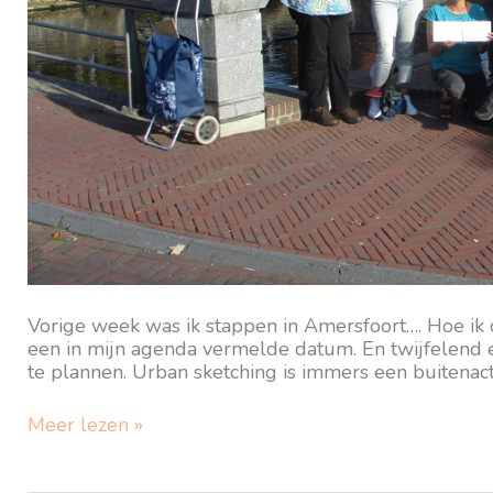
Vorige week was ik stappen in Amersfoort…. Hoe ik 
een in mijn agenda vermelde datum. En twijfelend 
te plannen. Urban sketching is immers een buitenacti
Op
Meer lezen »
Stap
in
Amersfoort