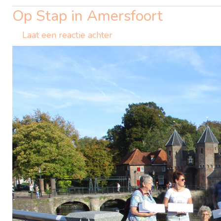
Arnhem
Op Stap in Amersfoort
Laat een reactie achter