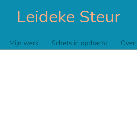
Leideke Steur
Mijn werk
Schets in opdracht
Over