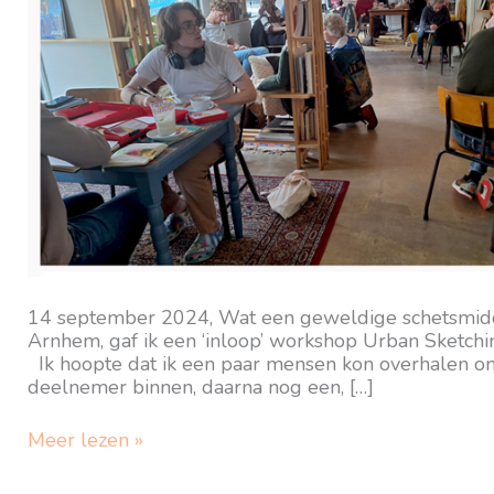
14 september 2024, Wat een geweldige schetsmidd
Arnhem, gaf ik een ‘inloop’ workshop Urban Sketchin
Ik hoopte dat ik een paar mensen kon overhalen om
deelnemer binnen, daarna nog een, […]
BIGDRAW
Meer lezen »
in
Libertas