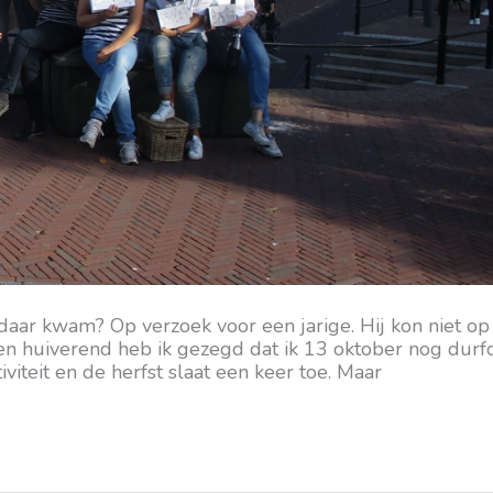
daar kwam? Op verzoek voor een jarige. Hij kon niet op
en huiverend heb ik gezegd dat ik 13 oktober nog durf
viteit en de herfst slaat een keer toe. Maar