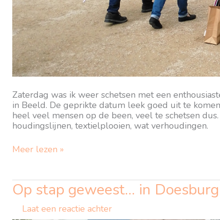
Zaterdag was ik weer schetsen met een enthousias
in Beeld. De geprikte datum leek goed uit te komen
heel veel mensen op de been, veel te schetsen dus. 
houdingslijnen, textielplooien, wat verhoudingen.
Workshop:
Meer lezen »
Mensen
op
de
Op stap geweest… in Doesburg
kade……..
Laat een reactie achter