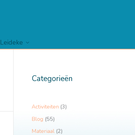
 Leideke
Categorieën
Activiteiten
(3)
Blog
(55)
Materiaal
(2)